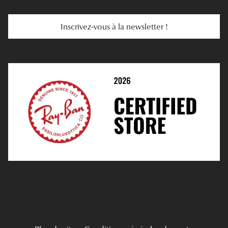
Services Web
Entretenir Ses Lentilles
Inscrivez-vous à la newsletter !
E-Réservation
Prescription De Lentilles
Prendre Rendez-Vous En Ligne
Choisir Ses Lentilles
Médiation
Verres Unifocaux
Verres Progressifs
Mes Premières Lunettes
Live Grand Regard