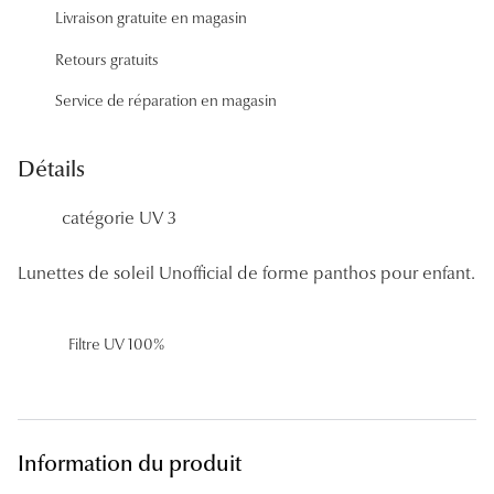
Panthos
Livraison gratuite en magasin
Retours gratuits
Pilotes
Service de réparation en magasin
Marques
Lunettes 
Détails
Lunettes 
catégorie UV 3
Lunettes 
Lunettes de soleil Unofficial de forme panthos pour enfant.
Lunettes 
Lunettes d
Filtre UV 100%
Lunettes d
Lunettes 
Information du produit
Lunettes 