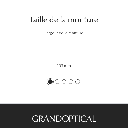
Lunettes 
Taille de la monture
Voir toute
Nos conse
Largeur de la monture
Verres Tra
Comprend
103 mm
Comment c
Quiz lunett
Voir tous 
Nos acce
Accessoire
Accessoire