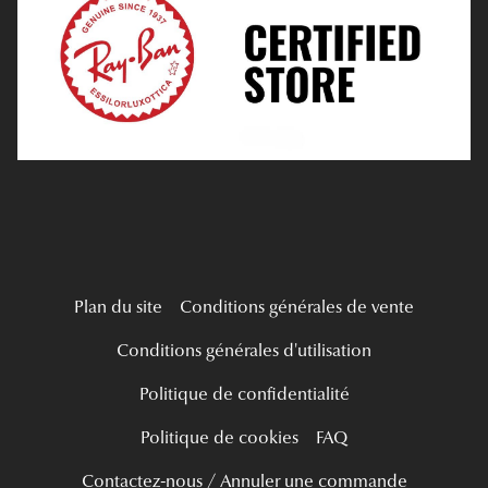
Tous nos a
Verres Progressifs
Mes Premières Lunettes
Live Grand Regard
Plan du site
Conditions générales de vente
Conditions générales d'utilisation
Politique de confidentialité
Politique de cookies
FAQ
Contactez-nous / Annuler une commande