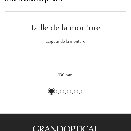
Lunettes 
Voir toute
Taille de la monture
Nos conse
Largeur de la monture
Verres Tra
Comprend
Comment c
130 mm
Quiz lunett
Voir tous 
Nos acce
Accessoire
Accessoire