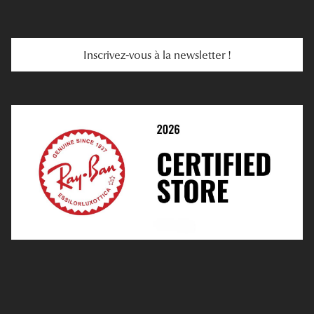
E-Carte Cadeau
Troubles De La Vue
Services Web
Entretenir Ses Lentilles
Inscrivez-vous à la newsletter !
E-Réservation
Prescription De Lentilles
Prendre Rendez-Vous En Ligne
Choisir Ses Lentilles
Médiation
Verres Unifocaux
Verres Progressifs
Mes Premières Lunettes
Live Grand Regard