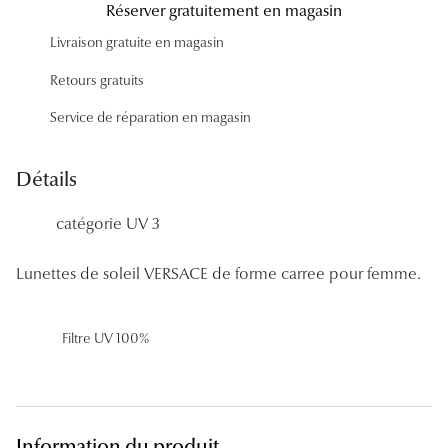
Réserver gratuitement en magasin
Panthos
Livraison gratuite en magasin
Pilotes
Retours gratuits
Marques
Service de réparation en magasin
Lunettes 
Détails
Lunettes 
catégorie UV 3
Lunettes 
Lunettes 
Lunettes de soleil VERSACE de forme carree pour femme.
Lunettes d
Filtre UV 100%
Lunettes d
Lunettes 
Lunettes 
Information du produit