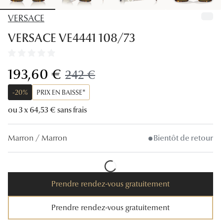
Lunettes
VERSACE
Lunettes d
VERSACE VE4441 108/73
Lunettes 
Lunettes f
maintenant:
193,60 €
ancien prix:
242 €
Lunettes d
-20%
PRIX EN BAISSE*
Lunettes 
ou 3 x 64,53 € sans frais
Formes
Marron / Marron
Bientôt de retour
Rondes
Rectangle
Prendre rendez-vous gratuitement
Hexagona
Prendre rendez-vous gratuitement
Carrées