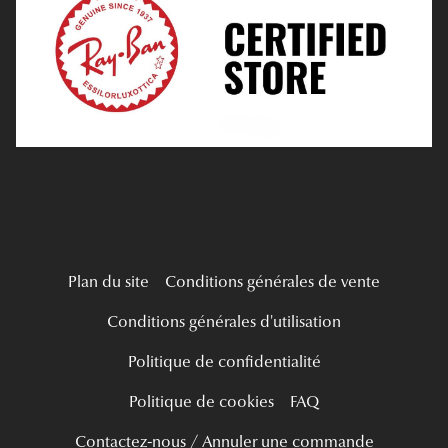
Tous nos a
Verres Progressifs
Mes Premières Lunettes
Live Grand Regard
Plan du site
Conditions générales de vente
Conditions générales d'utilisation
Politique de confidentialité
Politique de cookies
FAQ
Contactez-nous / Annuler une commande