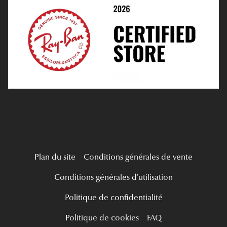
Médiation
Verres Unifocaux
Tous nos a
Verres Progressifs
Mes Premières Lunettes
Live Grand Regard
Plan du site
Conditions générales de vente
Conditions générales d'utilisation
Politique de confidentialité
Politique de cookies
FAQ