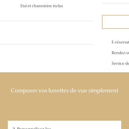
Lunettes de vue Gucci
Etui et chamoisine inclus
Lunettes de vue Chloé
Voir toutes les marques
E-réserva
Rendez-v
Service d
Composer vos lunettes de vue simplement