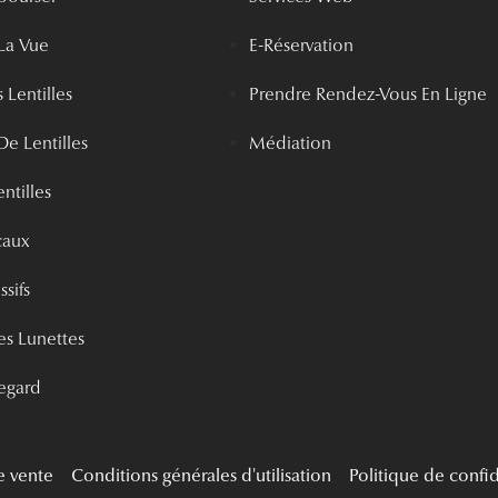
La Vue
E-Réservation
 Lentilles
Prendre Rendez-Vous En Ligne
De Lentilles
Médiation
ntilles
caux
ssifs
s Lunettes
egard
e vente
Conditions générales d'utilisation
Politique de confid