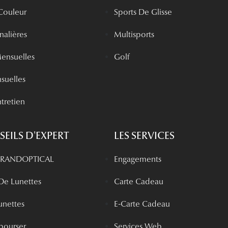
 Couleur
Sports De Glisse
rnalières
Multisports
Mensuelles
Golf
nsuelles
tretien
EILS D'EXPERT
LES SERVICES
 GRANDOPTICAL
Engagements
 De Lunettes
Carte Cadeau
unettes
E-Carte Cadeau
bourser
Services Web