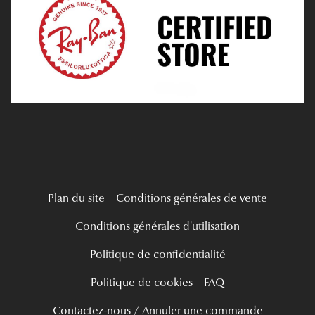
Tous nos a
Verres Progressifs
Mes Premières Lunettes
Live Grand Regard
Plan du site
Conditions générales de vente
Conditions générales d'utilisation
Politique de confidentialité
Politique de cookies
FAQ
Contactez-nous / Annuler une commande