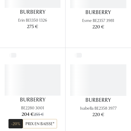
BURBERRY
BURBERRY
Erin BE1350 1326
Esme BE2357 3981
275 €
220 €
BURBERRY
BURBERRY
BE2280 3001
Isabella BE2358 3977
maintenant:
204 €
ancien prix:
220 €
255 €
-20%
PRIX EN BAISSE*