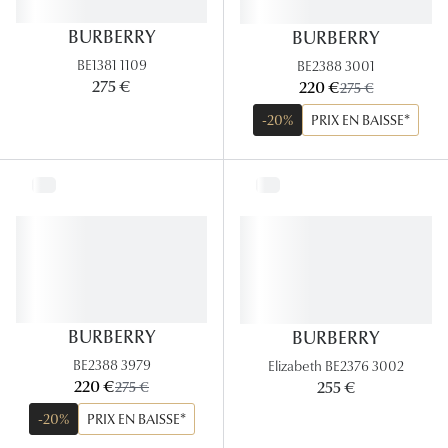
BURBERRY
BURBERRY
Tous nos a
BE1381 1109
BE2388 3001
maintenant:
275 €
220 €
ancien prix:
275 €
-20%
PRIX EN BAISSE*
BURBERRY
BURBERRY
BE2388 3979
Elizabeth BE2376 3002
maintenant:
220 €
ancien prix:
255 €
275 €
-20%
PRIX EN BAISSE*