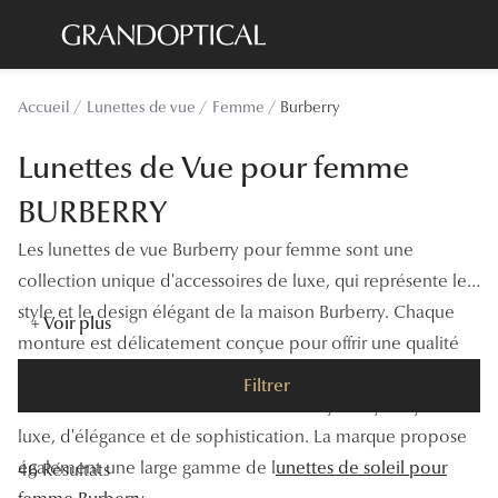
Passer
au
contenu
Lunettes de soleil
Toutes les
Accueil
Lunettes de vue
Femme
Burberry
principal
Sélection -20%
À LA UN
Lunettes de Vue pour femme
Sélection -30%
Offres : J
BURBERRY
Sélection -50%
Nos enga
Les lunettes de vue Burberry pour femme sont une
Lunettes de vue
Innovatio
collection unique d'accessoires de luxe, qui représente le
Sélection -20%
style et le design élégant de la maison Burberry. Chaque
Examen de
+ Voir plus
monture est délicatement conçue pour offrir une qualité
Sélection -30%
Onesight :
exceptionnelle et une touche de sophistication à la garde-
Filtrer
Sélection -50%
robe des femmes. La collection Burberry est synonyme de
Catégori
luxe, d'élégance et de sophistication. La marque propose
également une large gamme de l
unettes de soleil pour
Lunettes 
46 Résultats