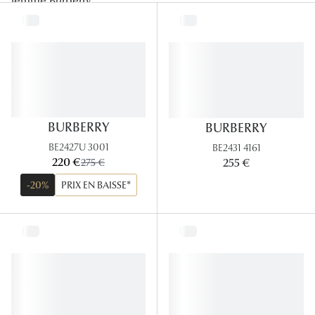
femme Burberry
.
Lunettes
Lunettes d
Lunettes 
Lunettes f
Lunettes d
BURBERRY
BURBERRY
BE2427U 3001
BE2431 4161
Lunettes 
maintenant:
220 €
ancien prix:
255 €
275 €
Formes
-20%
PRIX EN BAISSE*
Rondes
Rectangle
Hexagona
Carrées