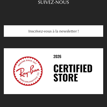
SUIVEZ-NOUS
Carte Cadeau
Se Faire Rembourser
E-Carte Cadeau
Troubles De La Vue
Services Web
Entretenir Ses Lentilles
Inscrivez-vous à la newsletter !
E-Réservation
Prescription De Lentilles
Prendre Rendez-Vous En Ligne
Choisir Ses Lentilles
Médiation
Verres Unifocaux
Verres Progressifs
Mes Premières Lunettes
Live Grand Regard