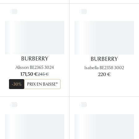
BURBERRY
BURBERRY
Alisson BE2365 3024
Isabella BE2358 3002
maintenant:
171,50 €
ancien prix:
220 €
245 €
-30%
PRIX EN BAISSE*