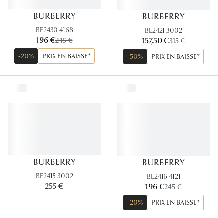
Panthos
BURBERRY
BURBERRY
Pilotes
BE2430 4168
BE2421 3002
maintenant:
maintenant:
196 €
ancien prix:
157,50 €
ancien prix:
245 €
315 €
Marques
-20%
PRIX EN BAISSE*
-50%
PRIX EN BAISSE*
Lunettes 
Lunettes 
Lunettes 
Lunettes 
Lunettes d
BURBERRY
BURBERRY
Lunettes d
BE2415 3002
BE2416 4121
maintenant:
255 €
196 €
ancien prix:
245 €
Lunettes 
-20%
PRIX EN BAISSE*
Lunettes 