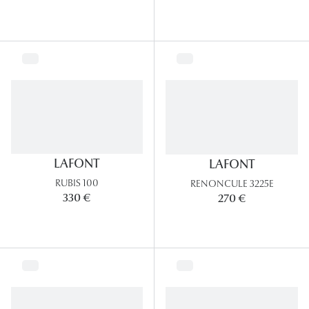
Panthos
Pilotes
Marques
Lunettes 
Lunettes 
Lunettes 
LAFONT
LAFONT
RUBIS 100
RENONCULE 3225E
Lunettes 
330 €
270 €
Lunettes d
Lunettes d
Lunettes 
Lunettes 