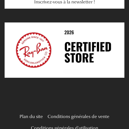
Inscrivez-vous à la newsletter !
E-Réservation
Prescription De Lentilles
Prendre Rendez-Vous En Ligne
Choisir Ses Lentilles
Médiation
Verres Unifocaux
Verres Progressifs
Mes Premières Lunettes
Live Grand Regard
Plan du site
Conditions générales de vente
Conditions générales d'utilisation