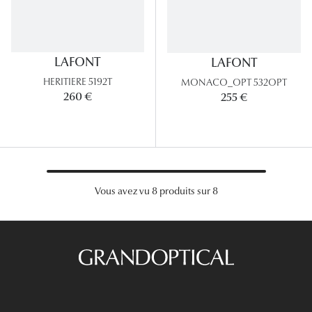
Lunettes 
Voir toute
LAFONT
LAFONT
Nos conse
HERITIERE 5192T
MONACO_OPT 532OPT
260 €
255 €
Verres Tra
Comprend
Comment c
Quiz lunett
Vous avez vu 8 produits sur 8
Voir tous 
Nos acce
Accessoire
Accessoire