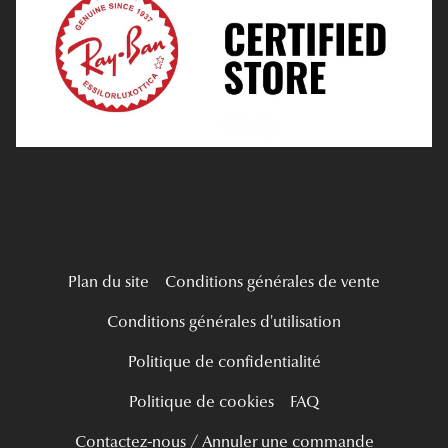
Tous nos a
Verres Progressifs
Mes Premières Lunettes
Live Grand Regard
Plan du site
Conditions générales de vente
Conditions générales d'utilisation
Politique de confidentialité
Politique de cookies
FAQ
Contactez-nous / Annuler une commande