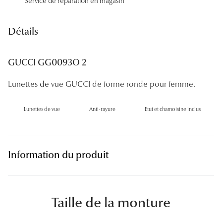
Service de réparation en magasin
Panthos
Pilotes
Détails
Marques
GUCCI GG0093O 2
Lunettes 
Lunettes de vue GUCCI de forme ronde pour femme.
Lunettes 
Lunettes de vue
Anti-rayure
Etui et chamoisine inclus
Lunettes 
Lunettes 
Lunettes d
Information du produit
Lunettes d
Lunettes 
Taille de la monture
Lunettes 