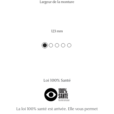
Largeur de la monture
Lunettes 
Voir toute
Nos conse
123 mm
Verres Tra
Comprend
Comment c
Quiz lunett
Voir tous 
Loi 100% Santé
Nos acce
Accessoire
La loi 100% santé est arrivée. Elle vous permet
Accessoire