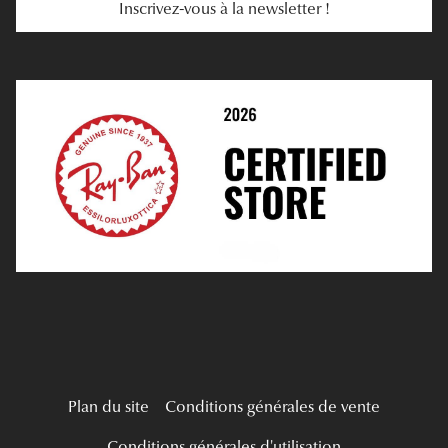
Inscrivez-vous à la newsletter !
E-Réservation
Prescription De Lentilles
Prendre Rendez-Vous En Ligne
Choisir Ses Lentilles
Médiation
Verres Unifocaux
Verres Progressifs
Mes Premières Lunettes
Live Grand Regard
Plan du site
Conditions générales de vente
Conditions générales d'utilisation