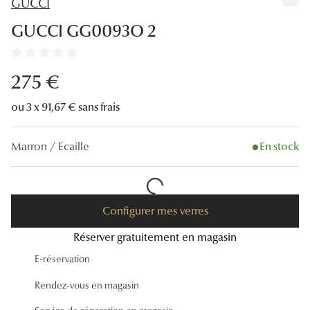
GUCCI
Lunettes
GUCCI GG0093O 2
Lunettes d
Lunettes 
275 €
Lunettes f
ou 3 x 91,67 € sans frais
Lunettes d
Marron / Ecaille
En stock
Lunettes 
Formes
Rondes
Configurer mes verres
Réserver gratuitement en magasin
Rectangle
E-réservation
Hexagona
Rendez-vous en magasin
Carrées