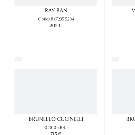
RAY-BAN
V
Optics RX7235 5204
205 €
BRUNELLO CUCINELLI
BR
BC3006 1005
715 €