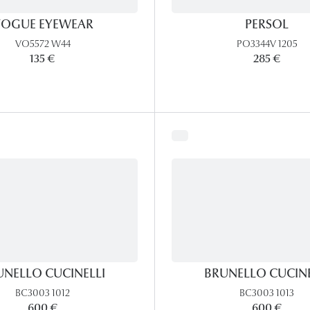
OGUE EYEWEAR
PERSOL
VO5572 W44
PO3344V 1205
135 €
285 €
UNELLO CUCINELLI
BRUNELLO CUCINE
BC3003 1012
BC3003 1013
600 €
600 €