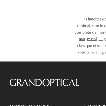
Les
lunettes d
optimal, sont le
complète de montu
Ban
,
Persol
,
Hug
classique et int
vous convient grâ