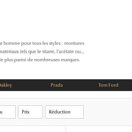
Lunettes de vue Gucci
Lunettes de vue Chloé
Voir toutes les marques
 homme pour tous les styles : montures
tériaux tels que le titane, l'acétate ou
t le plus parmi de nombreuses marques.
akley
Prada
Tom Ford
au
Prix
Réduction