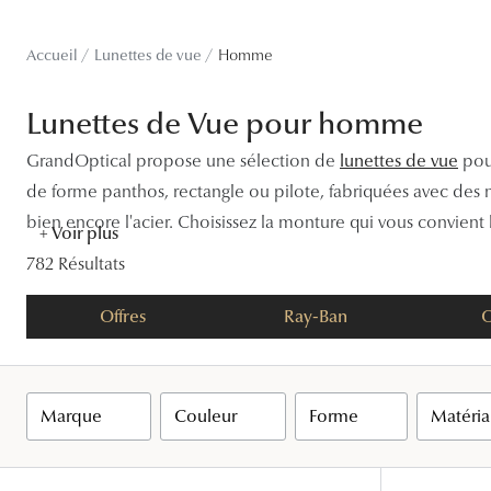
Lentilles sphériques
Les troubles visuels
Carrées
Lunettes de vue femme
Lunettes de soleil femme
Lentilles toriques
Accueil
Lunettes de vue
Homme
Découvrir tous nos conseils
Panthos
Lunettes de vue homme
Lunettes de soleil homme
Lentilles progressives
Lunettes de Vue pour homme
Pilotes
Lunettes de vue enfant
Lunettes de soleil enfant
GrandOptical propose une sélection de
lunettes de vue
pour
de forme panthos, rectangle ou pilote, fabriquées avec des ma
bien encore l'acier. Choisissez la monture qui vous convien
+ Voir plus
782 Résultats
Offres
Ray-Ban
O
Filtres
Marque
Couleur
Forme
Matéri