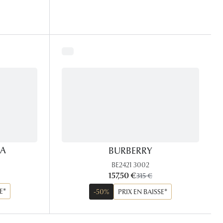
NA
BURBERRY
BE2421 3002
maintenant:
x:
157,50 €
ancien prix:
315 €
E*
-50%
PRIX EN BAISSE*