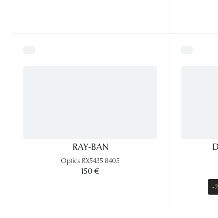
RAY-BAN
D
Optics RX5435 8405
150 €
-