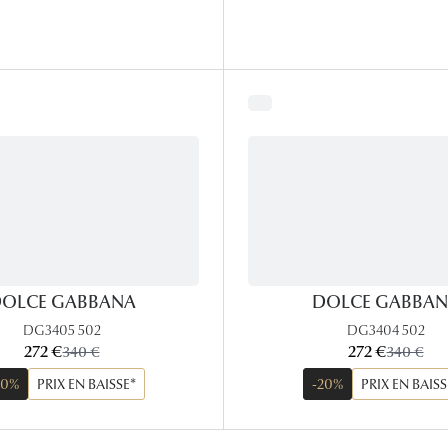
OLCE GABBANA
DOLCE GABBA
DG3405 502
DG3404 502
maintenant:
maintenant:
272 €
ancien prix:
272 €
ancien pri
340 €
340 €
20%
PRIX EN BAISSE*
-20%
PRIX EN BAISS