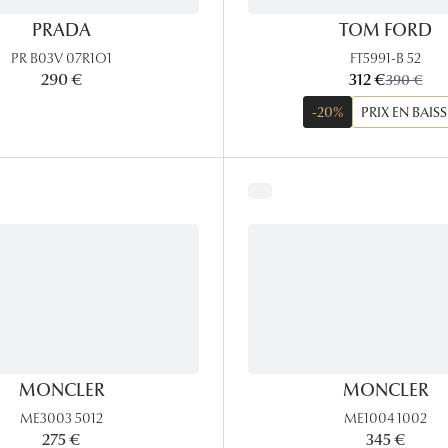
PRADA
TOM FORD
PR B03V 07R1O1
FT5991-B 52
maintenant:
290 €
312 €
ancien pri
390 €
-20%
PRIX EN BAISS
MONCLER
MONCLER
ME3003 5012
ME1004 1002
275 €
345 €