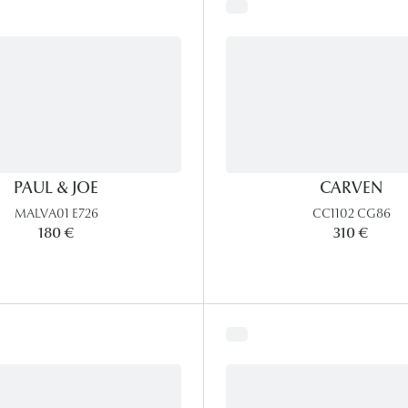
PAUL & JOE
CARVEN
MALVA01 E726
CC1102 CG86
180 €
310 €