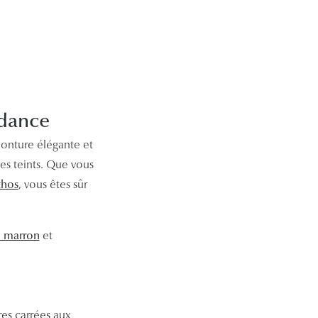
ndance
onture élégante et
es teints. Que vous
thos
, vous êtes sûr
e marron
et
res carrées aux