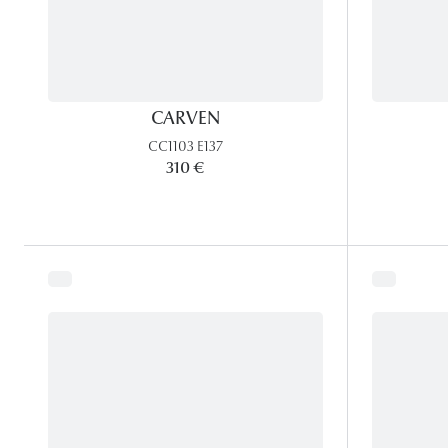
CARVEN
CC1103 E137
310 €