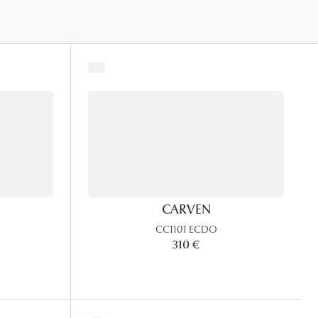
Accessoires audition
Tous nos accessoires
CARVEN
CC1101 ECDO
310 €