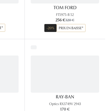
TOM FORD
FT5975-B 52
maintenant:
x:
256 €
ancien prix:
320 €
E*
-20%
PRIX EN BAISSE*
RAY-BAN
Optics RX3749V 2943
170 €