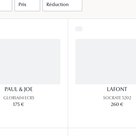
Prix
Réduction
Lunettes de vue Gucci
Lunettes de vue Chloé
Voir toutes les marques
PAUL & JOE
LAFONT
GLORIA04 ECRS
SOCRATE 5202
175 €
260 €