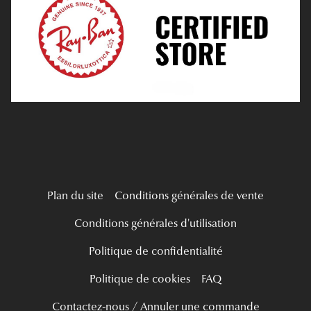
Tous nos a
Verres Progressifs
Mes Premières Lunettes
Live Grand Regard
Plan du site
Conditions générales de vente
Conditions générales d'utilisation
Politique de confidentialité
Politique de cookies
FAQ
Contactez-nous / Annuler une commande