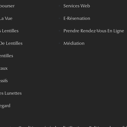
bourser
Services Web
La Vue
E-Réservation
 Lentilles
Prendre Rendez-Vous En Ligne
De Lentilles
Médiation
ntilles
caux
ssifs
s Lunettes
egard