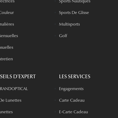
rectrices
Sports Nautiques
 Couleur
Sports De Glisse
rnalières
Multisports
Mensuelles
Golf
nsuelles
tretien
EILS D'EXPERT
LES SERVICES
 GRANDOPTICAL
Engagements
 De Lunettes
Carte Cadeau
unettes
E-Carte Cadeau