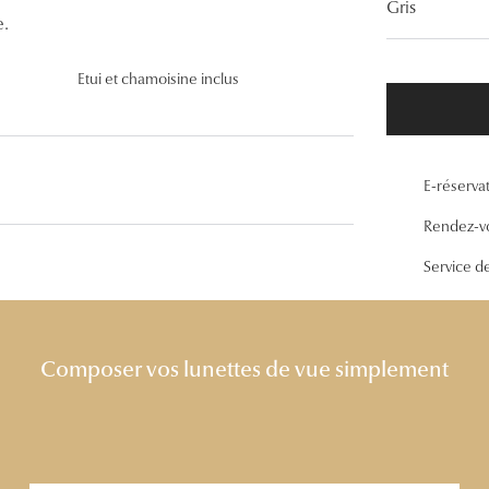
Gris
Lunettes de vue Gucci
.
Lunettes de vue Chloé
Etui et chamoisine inclus
Voir toutes les marques
E-réserva
Rendez-v
Service d
Composer vos lunettes de vue simplement