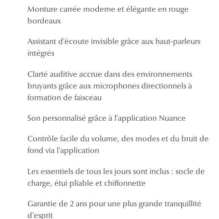
Panthos
Monture carrée moderne et élégante en rouge
bordeaux
Pilotes
Assistant d'écoute invisible grâce aux haut-parleurs
Marques
intégrés
Lunettes 
Clarté auditive accrue dans des environnements
bruyants grâce aux microphones directionnels à
Lunettes 
formation de faisceau
Lunettes 
Son personnalisé grâce à l'application Nuance
Lunettes 
Contrôle facile du volume, des modes et du bruit de
fond via l'application
Lunettes d
Lunettes d
Les essentiels de tous les jours sont inclus : socle de
charge, étui pliable et chiffonnette
Lunettes 
Garantie de 2 ans pour une plus grande tranquillité
Lunettes 
d'esprit