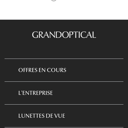
OFFRES EN COURS
*Conditions des offres en cours
L'ENTREPRISE
*
Conditions des offres examen de la vue
et équipement optique
Qui sommes-nous ?
LUNETTES DE VUE
*Conditions de l'offre ma box
Notre expertise santé visuelle