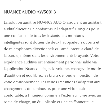
Lunettes 
NUANCE AUDIO AW5001 3
Voir toute
La solution auditive NUANCE AUDIO associent un assistant
Nos conse
auditif discret à un confort visuel adaptatif. Conçues pour
une confiance de tous les instants, ces montures
Verres Tra
intelligentes sont dotées de deux haut-parleurs ouverts et
Comprend
de microphones directionnels qui améliorent la clarté de
Comment c
la parole, même dans les environnements bruyants. Votre
expérience auditive est entièrement personnalisable via
Quiz lunett
l'application Nuance - réglez le volume, changez de mode
Voir tous 
d'audition et équilibrez les bruits de fond en fonction de
votre environnement. Les verres Transitions s'adaptent aux
Nos acce
changements de luminosité, pour une vision claire et
confortable, à l'intérieur comme à l'extérieur. Livré avec un
Accessoire
socle de charge, un étui pliable et une chiffonnette, le
Accessoire