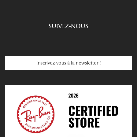
Prescription De Lunettes
Engagements
Choisir Ses Lunettes
SUIVEZ-NOUS
Carte Cadeau
Se Faire Rembourser
E-Carte Cadeau
Troubles De La Vue
Services Web
Entretenir Ses Lentilles
Inscrivez-vous à la newsletter !
E-Réservation
Prescription De Lentilles
Prendre Rendez-Vous En Ligne
Choisir Ses Lentilles
Médiation
Verres Unifocaux
Verres Progressifs
Mes Premières Lunettes
Live Grand Regard