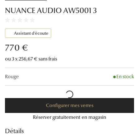
Lunettes
NUANCE AUDIO AW5001 3
Lunettes d
Lunettes 
Assistant d’écoute
Lunettes f
770 €
Lunettes d
ou 3 x 256,67 € sans frais
Lunettes 
Rouge
En stock
Formes
Rondes
Configurer mes verres
Rectangle
Réserver gratuitement en magasin
Hexagona
Détails
Carrées