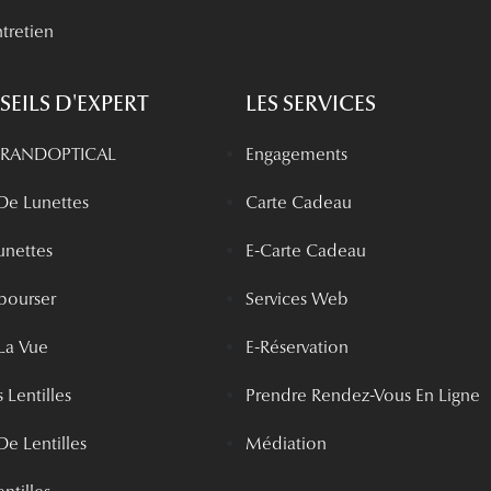
tretien
EILS D'EXPERT
LES SERVICES
 GRANDOPTICAL
Engagements
 De Lunettes
Carte Cadeau
unettes
E-Carte Cadeau
bourser
Services Web
La Vue
E-Réservation
 Lentilles
Prendre Rendez-Vous En Ligne
De Lentilles
Médiation