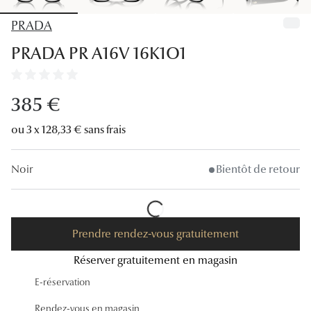
Lunettes
PRADA
Lunettes d
PRADA PR A16V 16K1O1
Lunettes 
Lunettes f
385 €
Lunettes d
ou 3 x 128,33 € sans frais
Lunettes 
Noir
Bientôt de retour
Formes
Rondes
Prendre rendez-vous gratuitement
Rectangle
Réserver gratuitement en magasin
Hexagona
E-réservation
Carrées
Rendez-vous en magasin