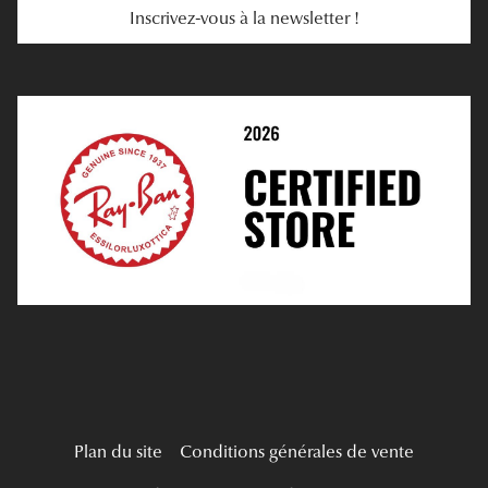
Inscrivez-vous à la newsletter !
E-Réservation
Prescription De Lentilles
Prendre Rendez-Vous En Ligne
Choisir Ses Lentilles
Médiation
Verres Unifocaux
Verres Progressifs
Mes Premières Lunettes
Live Grand Regard
Plan du site
Conditions générales de vente