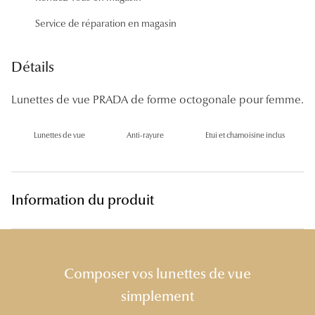
Panthos
Service de réparation en magasin
Pilotes
Détails
Marques
Lunettes de vue PRADA de forme octogonale pour femme.
Lunettes 
Lunettes 
Lunettes de vue
Anti-rayure
Etui et chamoisine inclus
Lunettes 
Lunettes 
Information du produit
Lunettes d
Lunettes d
Composer vos lunettes de vue
Lunettes 
simplement
Lunettes 