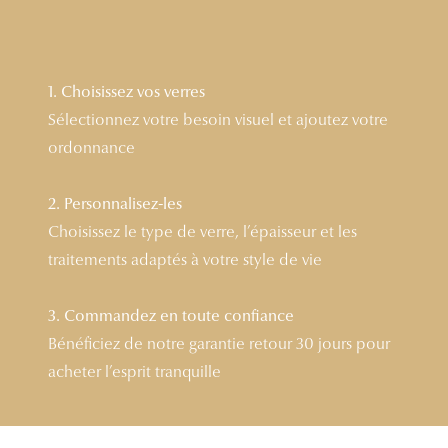
Lunettes 
Voir toute
1. Choisissez vos verres
Nos conse
Sélectionnez votre besoin visuel et ajoutez votre
ordonnance
Verres Tra
Comprend
2. Personnalisez-les
Choisissez le type de verre, l’épaisseur et les
Comment c
traitements adaptés à votre style de vie
Quiz lunett
Voir tous 
3. Commandez en toute confiance
Bénéficiez de notre garantie retour 30 jours pour
Nos acce
acheter l’esprit tranquille
Accessoire
Accessoire