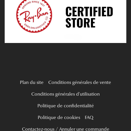
Tous nos a
Verres Progressifs
Mes Premières Lunettes
Live Grand Regard
Plan du site
Conditions générales de vente
Conditions générales d'utilisation
Politique de confidentialité
Politique de cookies
FAQ
Contactez-nous / Annuler une commande