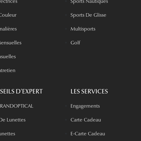
rectrices
Sports Nautiques
 Couleur
Sports De Glisse
rnalières
Multisports
Mensuelles
Golf
nsuelles
tretien
EILS D'EXPERT
LES SERVICES
 GRANDOPTICAL
Engagements
 De Lunettes
Carte Cadeau
unettes
E-Carte Cadeau