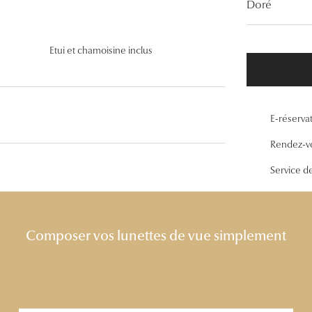
Doré
Lunettes de vue Gucci
Lunettes de vue Chloé
Etui et chamoisine inclus
Voir toutes les marques
E-réserva
Rendez-v
Service d
Composer vos lunettes de vue simplement