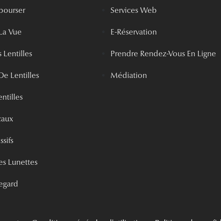
bourser
Services Web
La Vue
E-Réservation
 Lentilles
Prendre Rendez-Vous En Ligne
De Lentilles
Médiation
ntilles
caux
ssifs
s Lunettes
egard