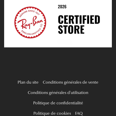
Médiation
Verres Unifocaux
Tous nos a
Verres Progressifs
Mes Premières Lunettes
Live Grand Regard
Plan du site
Conditions générales de vente
Conditions générales d'utilisation
Politique de confidentialité
Politique de cookies
FAQ