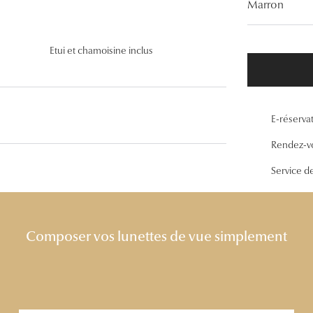
Marron
Lunettes de vue Gucci
Lunettes de vue Chloé
Etui et chamoisine inclus
Voir toutes les marques
E-réserva
Rendez-v
Service d
Composer vos lunettes de vue simplement