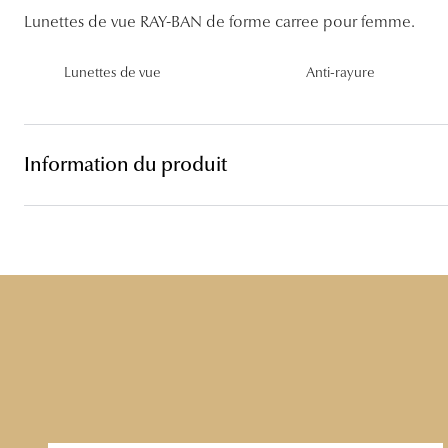
Lentilles sphériques
Lunettes de vue RAY-BAN de forme carree pour femme.
Les troubles visuels
Carrées
Lunettes de vue femme
Lunettes de soleil femme
Lentilles toriques
Lunettes de vue
Anti-rayure
Découvrir tous nos conseils
Panthos
Lunettes de vue homme
Lunettes de soleil homme
Lentilles progressives
Pilotes
Lunettes de vue enfant
Lunettes de soleil enfant
Information du produit