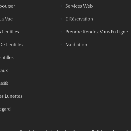
bourser
Services Web
La Vue
E-Réservation
 Lentilles
Prendre Rendez-Vous En Ligne
De Lentilles
Médiation
ntilles
caux
ssifs
s Lunettes
egard