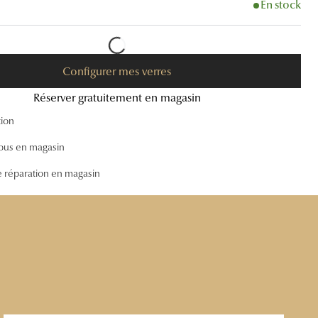
En stock
Accessoires audition
Tous nos accessoires
Configurer mes verres
Réserver gratuitement en magasin
tion
ous en magasin
e réparation en magasin