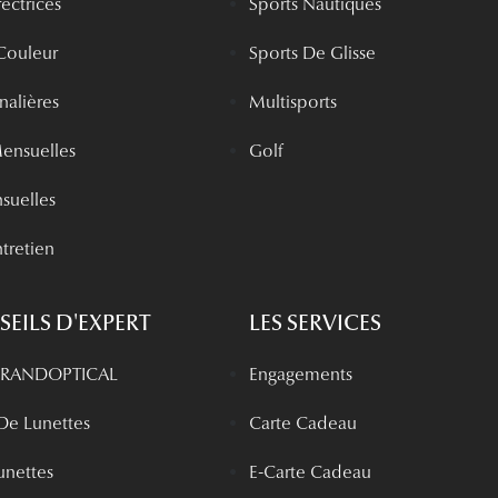
rectrices
Sports Nautiques
 Couleur
Sports De Glisse
rnalières
Multisports
Mensuelles
Golf
nsuelles
tretien
EILS D'EXPERT
LES SERVICES
 GRANDOPTICAL
Engagements
 De Lunettes
Carte Cadeau
unettes
E-Carte Cadeau