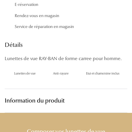
E-réservation
Panthos
Rendez-vous en magasin
Pilotes
Service de réparation en magasin
Marques
Lunettes 
Détails
Lunettes 
Lunettes de vue RAY-BAN de forme carree pour homme.
Lunettes 
Lunettes de vue
Anti-rayure
Etui et chamoisine inclus
Lunettes 
Lunettes d
Information du produit
Lunettes d
Lunettes 
Lunettes 
Composer vos lunettes de vue