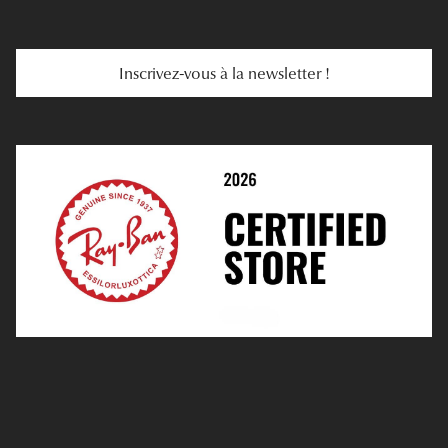
Troubles De La Vue
Services Web
Entretenir Ses Lentilles
Inscrivez-vous à la newsletter !
E-Réservation
Prescription De Lentilles
Prendre Rendez-Vous En Ligne
Choisir Ses Lentilles
Médiation
Verres Unifocaux
Verres Progressifs
Mes Premières Lunettes
Live Grand Regard