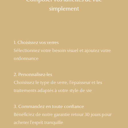
Lunettes 
simplement
Voir toute
Nos conse
1. Choisissez vos verres
Verres Tra
Sélectionnez votre besoin visuel et ajoutez votre
Comprend
ordonnance
Comment c
2. Personnalisez-les
Quiz lunett
Choisissez le type de verre, l’épaisseur et les
Voir tous 
traitements adaptés à votre style de vie
Nos acce
3. Commandez en toute confiance
Bénéficiez de notre garantie retour 30 jours pour
Accessoire
acheter l’esprit tranquille
Accessoire