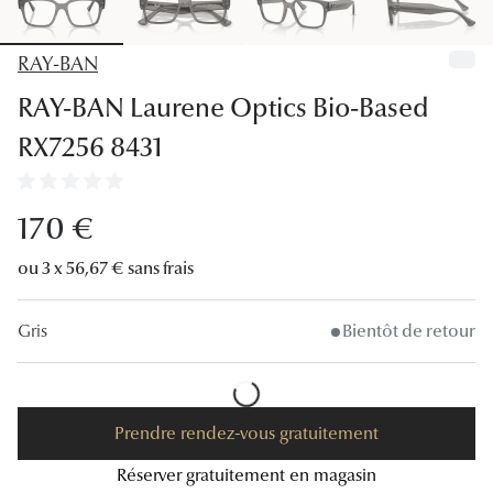
Lunettes
Lunettes d
RAY-BAN
RAY-BAN Laurene Optics Bio-Based
Lunettes 
RX7256 8431
Lunettes f
Lunettes d
170 €
Lunettes 
ou 3 x 56,67 € sans frais
Formes
Gris
Bientôt de retour
Rondes
Rectangle
Hexagona
Prendre rendez-vous gratuitement
Carrées
Réserver gratuitement en magasin