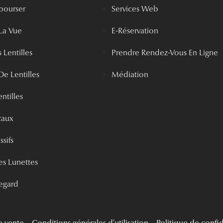
bourser
Services Web
La Vue
E-Réservation
 Lentilles
Prendre Rendez-Vous En Ligne
De Lentilles
Médiation
ntilles
caux
ssifs
s Lunettes
egard
e vente
Conditions générales d'utilisation
Politique de confid