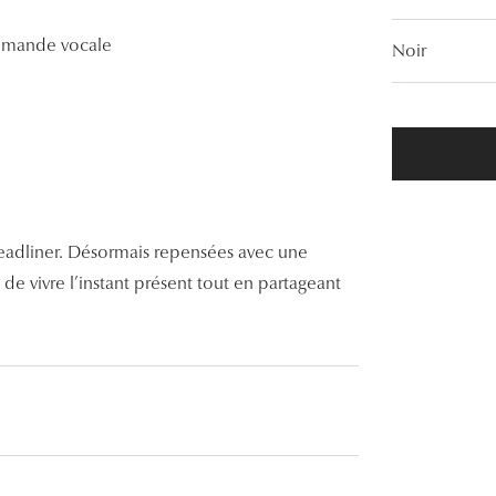
Lunettes de vue Gucci
ommande vocale
Noir
Lunettes de vue Chloé
Voir toutes les marques
eadliner. Désormais repensées avec une
 de vivre l’instant présent tout en partageant