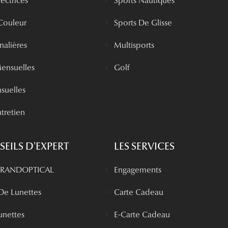
rectrices
Sports Nautiques
 Couleur
Sports De Glisse
rnalières
Multisports
Mensuelles
Golf
nsuelles
tretien
EILS D'EXPERT
LES SERVICES
 GRANDOPTICAL
Engagements
 De Lunettes
Carte Cadeau
unettes
E-Carte Cadeau