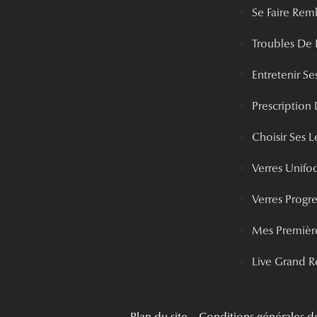
Se Faire Rem
Troubles De 
Entretenir Ses
Prescription 
Choisir Ses Le
Verres Unifo
Verres Progre
Mes Première
Live Grand R
Plan du site
Conditions générales d