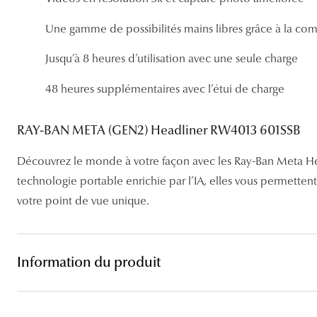
Lentilles sphériques
Les troubles visuels
Carrées
Lunettes de vue femme
Lunettes de soleil femme
Lentilles toriques
Une gamme de possibilités mains libres grâce à la c
Découvrir tous nos conseils
Panthos
Lunettes de vue homme
Lunettes de soleil homme
Lentilles progressives
Jusqu’à 8 heures d’utilisation avec une seule charge
Pilotes
Lunettes de vue enfant
Lunettes de soleil enfant
48 heures supplémentaires avec l’étui de charge
RAY-BAN META (GEN2) Headliner RW4013 601SSB
Découvrez le monde à votre façon avec les Ray-Ban Meta H
technologie portable enrichie par l’IA, elles vous permettent
votre point de vue unique.
Information du produit