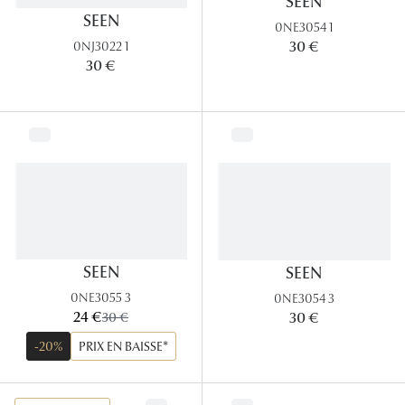
SEEN
SEEN
0NE3054 1
30 €
0NJ3022 1
30 €
SEEN
SEEN
0NE3055 3
0NE3054 3
maintenant:
24 €
ancien prix:
30 €
30 €
-20%
PRIX EN BAISSE*