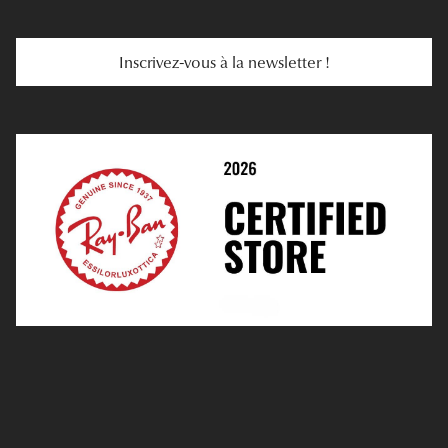
Services Web
Entretenir Ses Lentilles
Inscrivez-vous à la newsletter !
E-Réservation
Prescription De Lentilles
Prendre Rendez-Vous En Ligne
Choisir Ses Lentilles
Médiation
Verres Unifocaux
Verres Progressifs
Mes Premières Lunettes
Live Grand Regard