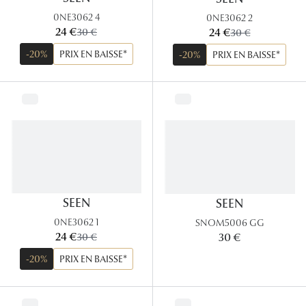
0NE3062 4
0NE3062 2
Tous nos a
maintenant:
maintenant:
24 €
ancien prix:
24 €
ancien prix:
30 €
30 €
-20%
PRIX EN BAISSE*
-20%
PRIX EN BAISSE*
SEEN
SEEN
0NE3062 1
SNOM5006 GG
maintenant:
24 €
ancien prix:
30 €
30 €
-20%
PRIX EN BAISSE*