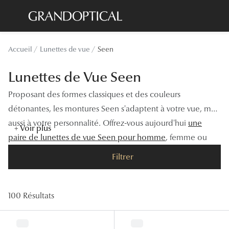
Passer
au
contenu
Lunettes de soleil
Toutes les
Accueil
Lunettes de vue
Seen
principal
Sélection -20%
À LA UN
Lunettes de Vue Seen
Sélection -30%
Offres : J
Proposant des formes classiques et des couleurs
Sélection -50%
Nos enga
détonantes, les montures Seen s'adaptent à votre vue, mais
aussi à votre personnalité. Offrez-vous aujourd'hui
une
Lunettes de vue
Innovatio
+ Voir plus
paire de lunettes de vue Seen pour homme
, femme ou
Sélection -20%
Examen de
enfant.
Filtrer
Sélection -30%
Onesight :
Sélection -50%
Catégori
100 Résultats
Lunettes 