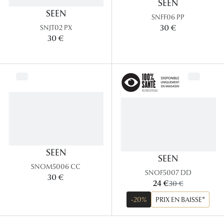
SEEN
SEEN
SNFF06 PP
30 €
SNJT02 PX
30 €
SEEN
SEEN
SNOM5006 CC
SNOF5007 DD
30 €
maintenant:
24 €
ancien prix:
30 €
-20%
PRIX EN BAISSE*