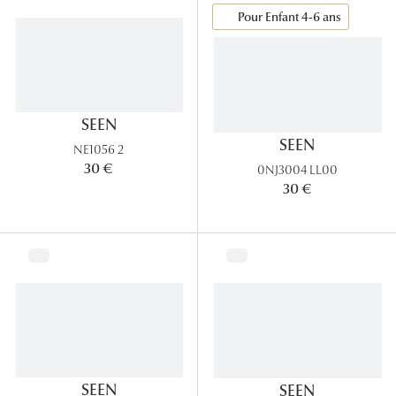
Lunettes
Pour Enfant 4-6 ans
Lunettes d
Lunettes 
Lunettes f
SEEN
SEEN
NE1056 2
Lunettes d
30 €
0NJ3004 LL00
Lunettes 
30 €
Formes
Rondes
Rectangle
Hexagona
Carrées
SEEN
SEEN