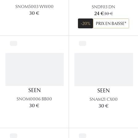
Panthos
SNOM5003 WW00
SNDF03 DN
maintenant:
30 €
24 €
ancien prix:
30 €
Pilotes
-20%
PRIX EN BAISSE*
Marques
Lunettes 
Lunettes 
Lunettes 
Lunettes 
SEEN
SEEN
Lunettes d
SNOM0006 BB00
SNAM21 CX00
30 €
30 €
Lunettes d
Lunettes 
Lunettes 