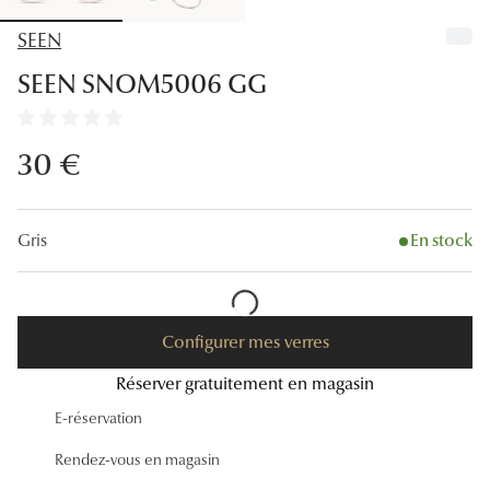
Lunettes
SEEN
Lunettes d
SEEN SNOM5006 GG
Lunettes 
Lunettes f
30 €
Lunettes d
Lunettes 
Gris
En stock
Formes
Rondes
Configurer mes verres
Rectangle
Réserver gratuitement en magasin
E-réservation
Hexagona
Rendez-vous en magasin
Carrées