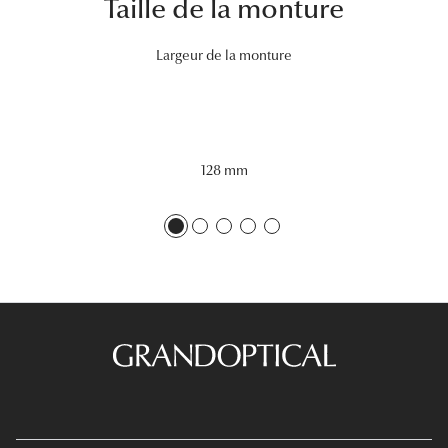
Taille de la monture
Tous nos a
Largeur de la monture
128 mm