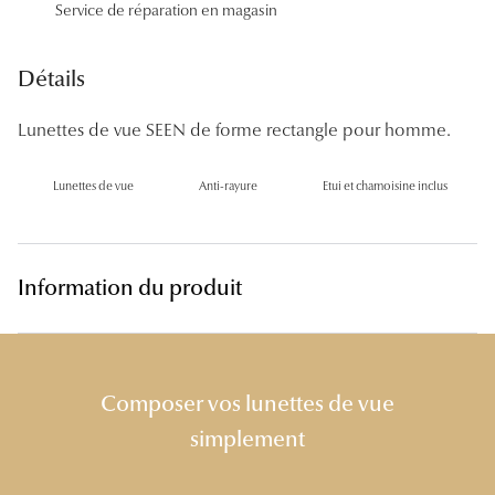
Service de réparation en magasin
Panthos
Pilotes
Détails
Marques
Lunettes de vue SEEN de forme rectangle pour homme.
Lunettes 
Lunettes de vue
Anti-rayure
Etui et chamoisine inclus
Lunettes 
Lunettes 
Information du produit
Lunettes 
Lunettes d
Lunettes d
Composer vos lunettes de vue
Lunettes 
simplement
Lunettes 