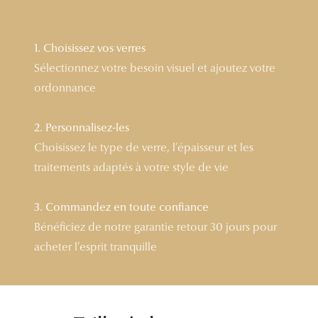
Lunettes 
Voir toute
1. Choisissez vos verres
Sélectionnez votre besoin visuel et ajoutez votre
Nos conse
ordonnance
Verres Tra
2. Personnalisez-les
Comprend
Choisissez le type de verre, l’épaisseur et les
Comment c
traitements adaptés à votre style de vie
Quiz lunett
3. Commandez en toute confiance
Voir tous 
Bénéficiez de notre garantie retour 30 jours pour
acheter l’esprit tranquille
Nos acce
Accessoire
Accessoire