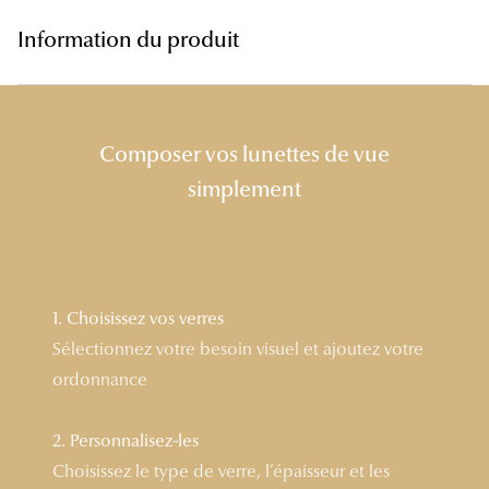
Lunettes 
Information du produit
Voir toute
Nos conse
Composer vos lunettes de vue
Verres Tra
simplement
Comprend
Comment c
Quiz lunett
1. Choisissez vos verres
Voir tous 
Sélectionnez votre besoin visuel et ajoutez votre
ordonnance
Nos acce
2. Personnalisez-les
Accessoire
Choisissez le type de verre, l’épaisseur et les
Accessoire