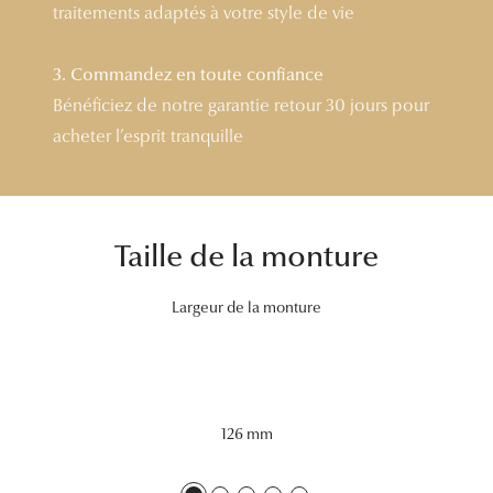
traitements adaptés à votre style de vie
Tous nos a
3. Commandez en toute confiance
Bénéficiez de notre garantie retour 30 jours pour
acheter l’esprit tranquille
Taille de la monture
Largeur de la monture
126 mm