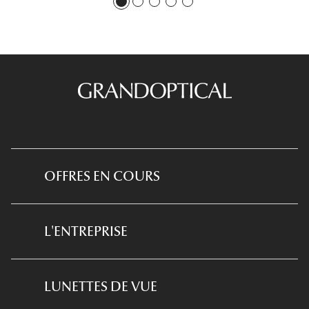
OFFRES EN COURS
*Conditions des offres en cours
L'ENTREPRISE
*
Conditions des offres examen de la vue
et équipement optique
Qui sommes-nous ?
LUNETTES DE VUE
*Conditions de l'offre ma box
Notre expertise santé visuelle