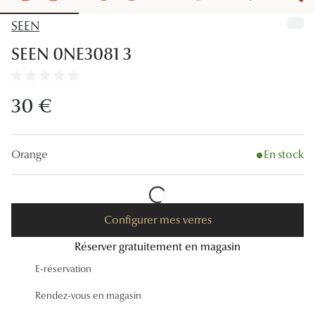
Lunettes
SEEN
Lunettes d
SEEN 0NE3081 3
Lunettes 
Lunettes f
30 €
Lunettes d
Lunettes 
Orange
En stock
Formes
Rondes
Configurer mes verres
Rectangle
Réserver gratuitement en magasin
E-réservation
Hexagona
Rendez-vous en magasin
Carrées