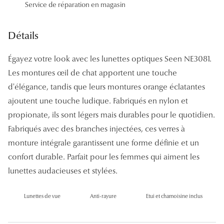
Service de réparation en magasin
Panthos
Pilotes
Détails
Marques
Égayez votre look avec les lunettes optiques Seen NE3081.
Les montures œil de chat apportent une touche
Lunettes 
d'élégance, tandis que leurs montures orange éclatantes
Lunettes 
ajoutent une touche ludique. Fabriqués en nylon et
Lunettes 
propionate, ils sont légers mais durables pour le quotidien.
Fabriqués avec des branches injectées, ces verres à
Lunettes 
monture intégrale garantissent une forme définie et un
Lunettes d
confort durable. Parfait pour les femmes qui aiment les
lunettes audacieuses et stylées.
Lunettes d
Lunettes 
Lunettes de vue
Anti-rayure
Etui et chamoisine inclus
Lunettes 