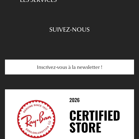
Prescription De Lunettes
Engagements
Choisir Ses Lunettes
SUIVEZ-NOUS
Carte Cadeau
Se Faire Rembourser
E-Carte Cadeau
Troubles De La Vue
Services Web
Entretenir Ses Lentilles
Inscrivez-vous à la newsletter !
E-Réservation
Prescription De Lentilles
Prendre Rendez-Vous En Ligne
Choisir Ses Lentilles
Médiation
Verres Unifocaux
Verres Progressifs
Mes Premières Lunettes