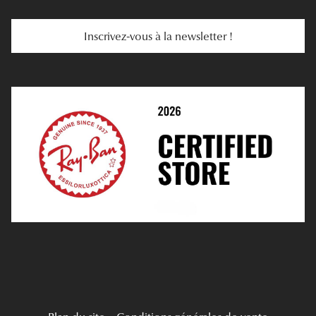
Services Web
Entretenir Ses Lentilles
Inscrivez-vous à la newsletter !
E-Réservation
Prescription De Lentilles
Prendre Rendez-Vous En Ligne
Choisir Ses Lentilles
Médiation
Verres Unifocaux
Verres Progressifs
Mes Premières Lunettes
Live Grand Regard