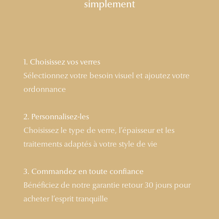
simplement
Lunettes 
Voir toute
Nos conse
1. Choisissez vos verres
Verres Tra
Sélectionnez votre besoin visuel et ajoutez votre
ordonnance
Comprend
Comment c
2. Personnalisez-les
Choisissez le type de verre, l’épaisseur et les
Quiz lunett
traitements adaptés à votre style de vie
Voir tous 
3. Commandez en toute confiance
Nos acce
Bénéficiez de notre garantie retour 30 jours pour
Accessoire
acheter l’esprit tranquille
Accessoire