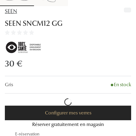
Lunettes
SEEN
Lunettes d
SEEN SNCM12 GG
Lunettes 
Lunettes f
Lunettes d
30 €
Lunettes 
Formes
Gris
En stock
Rondes
Rectangle
Configurer mes verres
Hexagona
Réserver gratuitement en magasin
Carrées
E-réservation