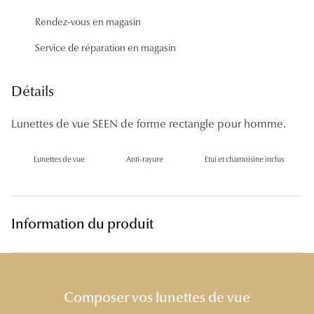
Panthos
Rendez-vous en magasin
Pilotes
Service de réparation en magasin
Marques
Détails
Lunettes 
Lunettes de vue SEEN de forme rectangle pour homme.
Lunettes 
Lunettes 
Lunettes de vue
Anti-rayure
Etui et chamoisine inclus
Lunettes 
Lunettes d
Information du produit
Lunettes d
Lunettes 
Composer vos lunettes de vue
Lunettes 