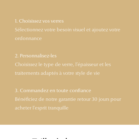
Lunettes 
Voir toute
1. Choisissez vos verres
Sélectionnez votre besoin visuel et ajoutez votre
Nos conse
ordonnance
Verres Tra
2. Personnalisez-les
Comprend
Choisissez le type de verre, l’épaisseur et les
Comment c
traitements adaptés à votre style de vie
Quiz lunett
3. Commandez en toute confiance
Voir tous 
Bénéficiez de notre garantie retour 30 jours pour
acheter l’esprit tranquille
Nos acce
Accessoire
Accessoire