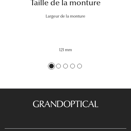
Taille de la monture
Tous nos a
Largeur de la monture
121 mm