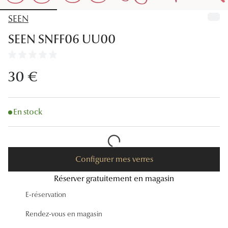
Lunettes
SEEN
Lunettes d
SEEN SNFF06 UU00
Lunettes 
Lunettes f
30 €
Lunettes d
Lunettes 
En stock
Formes
Rondes
Configurer mes verres
Rectangle
Réserver gratuitement en magasin
E-réservation
Hexagona
Rendez-vous en magasin
Carrées