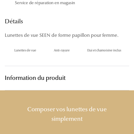
Service de réparation en magasin
Panthos
Pilotes
Détails
Marques
Lunettes de vue SEEN de forme papillon pour femme.
Lunettes 
Lunettes de vue
Anti-rayure
Etui et chamoisine inclus
Lunettes 
Lunettes 
Information du produit
Lunettes 
Lunettes d
Lunettes d
Composer vos lunettes de vue
Lunettes 
simplement
Lunettes 