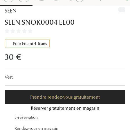
Lunettes
SEEN
Lunettes d
SEEN SNOK0004 EE00
Lunettes 
Lunettes f
Pour Enfant 4-6 ans
Lunettes d
30 €
Lunettes 
Formes
Vert
Rondes
Prendre rendez-vous gratuitement
Rectangle
Réserver gratuitement en magasin
Hexagona
E-réservation
Carrées
Rendez-vous en magasin