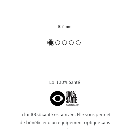
Lunettes 
Voir toute
107 mm
Nos conse
Verres Tra
Comprend
Comment c
Quiz lunett
Loi 100% Santé
Voir tous 
Nos acce
La loi 100% santé est arrivée. Elle vous permet
Accessoire
de bénéficier d'un équipement optique sans
Accessoire