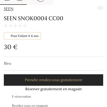
Lunettes
SEEN
Lunettes d
SEEN SNOK0004 CC00
Lunettes 
Lunettes f
Pour Enfant 4-6 ans
Lunettes d
30 €
Lunettes 
Formes
Bleu
Rondes
Prendre rendez-vous gratuitement
Rectangle
Réserver gratuitement en magasin
Hexagona
E-réservation
Carrées
Rendez-vous en magasin