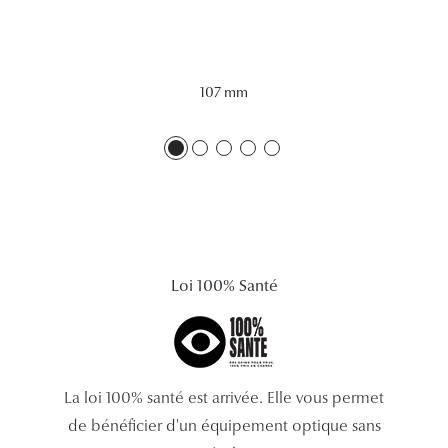
Lunettes 
Voir toute
107 mm
Nos conse
Verres Tra
Comprend
Comment c
Quiz lunett
Loi 100% Santé
Voir tous 
Nos acce
La loi 100% santé est arrivée. Elle vous permet
Accessoire
de bénéficier d'un équipement optique sans
Accessoire