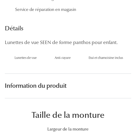
Panthos
Service de réparation en magasin
Pilotes
Détails
Marques
Lunettes de vue SEEN de forme panthos pour enfant.
Lunettes 
Lunettes 
Lunettes de vue
Anti-rayure
Etui et chamoisine inclus
Lunettes 
Lunettes 
Information du produit
Lunettes d
Lunettes d
Taille de la monture
Lunettes 
Largeur de la monture
Lunettes 