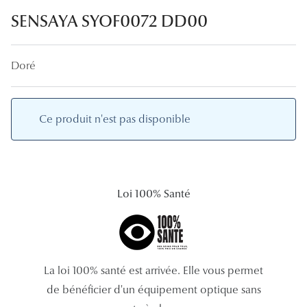
Lunettes
SENSAYA SYOF0072 DD00
Lunettes d
Doré
Lunettes 
Lunettes f
Lunettes d
Ce produit n'est pas disponible
Lunettes 
Formes
Loi 100% Santé
Rondes
Rectangle
Hexagona
La loi 100% santé est arrivée. Elle vous permet
de bénéficier d'un équipement optique sans
Carrées