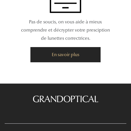
Lunettes 
Voir toute
Pas de soucis, on vous aide à mieux
comprendre et décrypter votre presciption
Nos conse
de lunettes correctrices.
Verres Tra
En savoir plus
Comprend
Comment c
Quiz lunett
Voir tous 
Nos acce
Accessoire
Accessoire