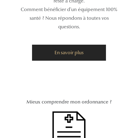
reste à charge.
Panthos
Comment bénéficier d'un équipement 100%
Pilotes
santé ? Nous répondons à toutes vos
questions.
Marques
Lunettes 
En savoir plus
Lunettes 
Lunettes 
Lunettes 
Lunettes d
Mieux comprendre mon ordonnance ?
Lunettes d
Lunettes 
Lunettes 