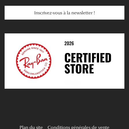
Services Web
Entretenir Ses Lentilles
Inscrivez-vous à la newsletter !
E-Réservation
Prescription De Lentilles
Prendre Rendez-Vous En Ligne
Choisir Ses Lentilles
Médiation
Verres Unifocaux
Verres Progressifs
Mes Premières Lunettes
Live Grand Regard
Plan du site
Conditions générales de vente