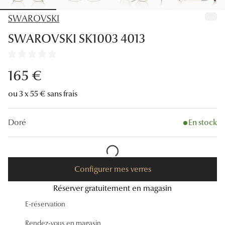
Lunettes
SWAROVSKI
Lunettes d
SWAROVSKI SK1003 4013
Lunettes 
Lunettes f
165 €
Lunettes d
ou 3 x 55 € sans frais
Lunettes 
Doré
En stock
Formes
Rondes
Configurer mes verres
Rectangle
Réserver gratuitement en magasin
Hexagona
E-réservation
Carrées
Rendez-vous en magasin