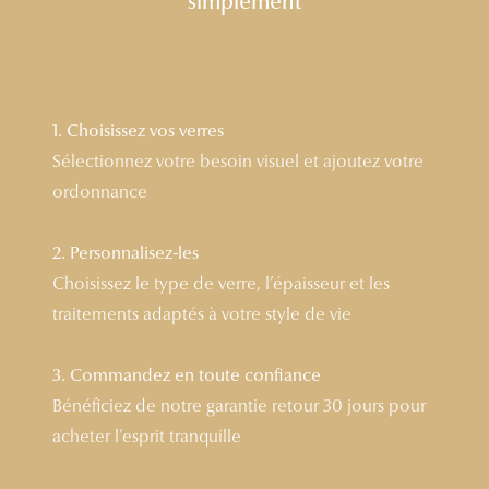
simplement
Lunettes 
Voir toute
Nos conse
1. Choisissez vos verres
Sélectionnez votre besoin visuel et ajoutez votre
Verres Tra
ordonnance
Comprend
2. Personnalisez-les
Comment c
Choisissez le type de verre, l’épaisseur et les
Quiz lunett
traitements adaptés à votre style de vie
Voir tous 
3. Commandez en toute confiance
Nos acce
Bénéficiez de notre garantie retour 30 jours pour
acheter l’esprit tranquille
Accessoire
Accessoire