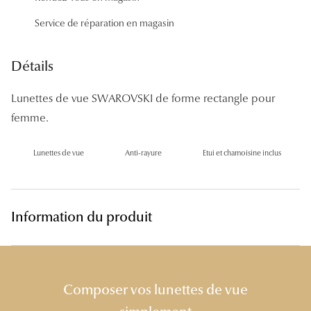
Panthos
Service de réparation en magasin
Pilotes
Détails
Marques
Lunettes de vue SWAROVSKI de forme rectangle pour
Lunettes 
femme.
Lunettes 
Lunettes de vue
Anti-rayure
Etui et chamoisine inclus
Lunettes 
Lunettes 
Lunettes d
Information du produit
Lunettes d
Lunettes 
Composer vos lunettes de vue
Lunettes 