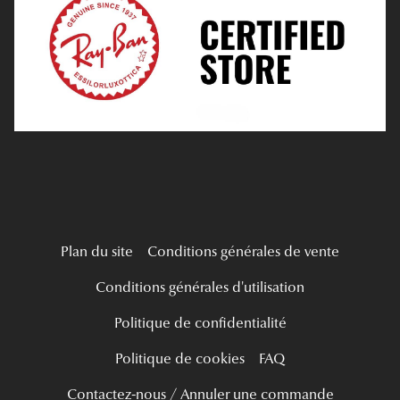
Tous nos a
Verres Progressifs
Mes Premières Lunettes
Live Grand Regard
Plan du site
Conditions générales de vente
Conditions générales d'utilisation
Politique de confidentialité
Politique de cookies
FAQ
Contactez-nous / Annuler une commande