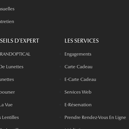
nsuelles
tretien
EILS D'EXPERT
LES SERVICES
 GRANDOPTICAL
Engagements
 De Lunettes
Carte Cadeau
unettes
E-Carte Cadeau
bourser
Services Web
La Vue
E-Réservation
 Lentilles
Prendre Rendez-Vous En Ligne