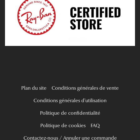
Tous nos a
Verres Progressifs
Mes Premières Lunettes
Live Grand Regard
Plan du site
Conditions générales de vente
Conditions générales d'utilisation
Politique de confidentialité
Politique de cookies
FAQ
Contactez-nous / Annuler une commande