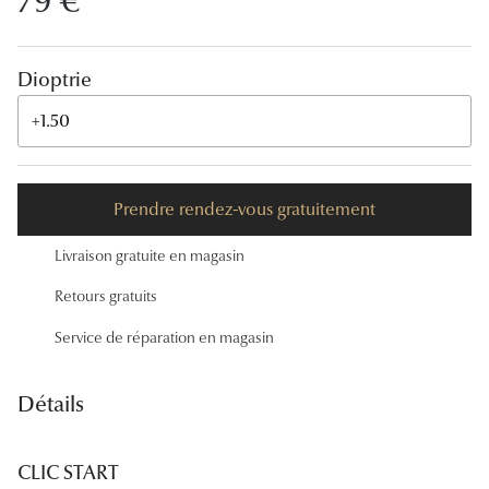
79 €
Lunettes
Lunettes d
Dioptrie
Lunettes 
+1.50
Lunettes f
Lunettes d
Prendre rendez-vous gratuitement
Lunettes 
Livraison gratuite en magasin
Formes
Retours gratuits
Rondes
Service de réparation en magasin
Rectangle
Détails
Hexagona
Carrées
CLIC START