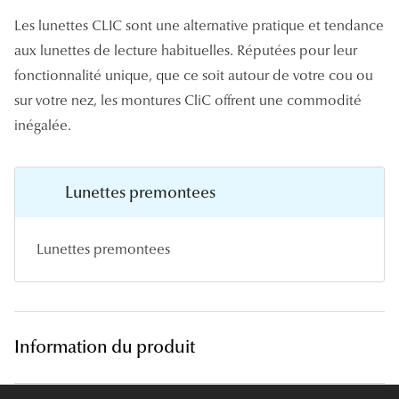
Panthos
Les lunettes CLIC sont une alternative pratique et tendance
Pilotes
aux lunettes de lecture habituelles. Réputées pour leur
fonctionnalité unique, que ce soit autour de votre cou ou
Marques
sur votre nez, les montures CliC offrent une commodité
inégalée.
Lunettes 
Lunettes 
Lunettes premontees
Lunettes 
Lunettes 
Lunettes premontees
Lunettes d
Lunettes d
Information du produit
Lunettes 
Lunettes 