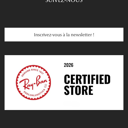
SUIVEZ-NOUS
Carte Cadeau
Se Faire Rembourser
E-Carte Cadeau
Troubles De La Vue
Services Web
Entretenir Ses Lentilles
Inscrivez-vous à la newsletter !
E-Réservation
Prescription De Lentilles
Prendre Rendez-Vous En Ligne
Choisir Ses Lentilles
Médiation
Verres Unifocaux
Verres Progressifs
Mes Premières Lunettes
Live Grand Regard