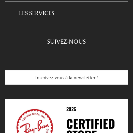
L'expertise GRANDOPTICAL
Lunettes de conduite
LES SERVICES
Prescription De Lunettes
Engagements
Choisir Ses Lunettes
SUIVEZ-NOUS
Carte Cadeau
Se Faire Rembourser
E-Carte Cadeau
Troubles De La Vue
Services Web
Entretenir Ses Lentilles
Inscrivez-vous à la newsletter !
E-Réservation
Prescription De Lentilles
Prendre Rendez-Vous En Ligne
Choisir Ses Lentilles
Médiation
Verres Unifocaux
Verres Progressifs