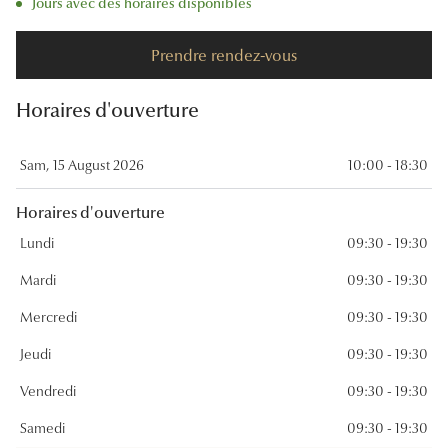
Jours avec des horaires disponibles
Panthos
Prendre rendez-vous
Pilotes
Marques
Horaires d'ouverture
Lunettes 
Sam, 15 August 2026
10:00 - 18:30
Lunettes 
Horaires d'ouverture
Lunettes 
Lundi
09:30 - 19:30
Lunettes 
Mardi
09:30 - 19:30
Lunettes d
Mercredi
09:30 - 19:30
Lunettes d
Jeudi
09:30 - 19:30
Lunettes 
Vendredi
09:30 - 19:30
Lunettes 
Samedi
09:30 - 19:30