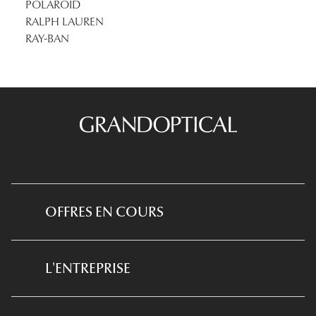
POLAROID
RALPH LAUREN
RAY-BAN
OFFRES EN COURS
*Conditions des offres en cours
L'ENTREPRISE
*
Conditions des offres examen de la vue
et équipement optique
Qui sommes-nous ?