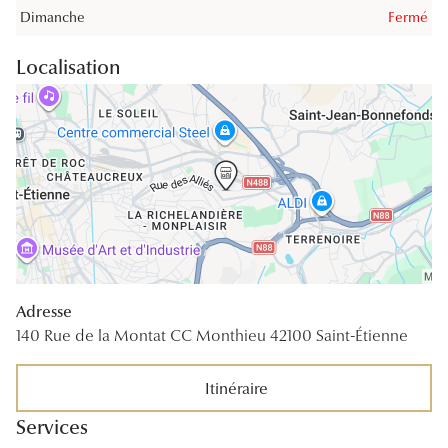
Dimanche
Fermé
Lunettes 
Voir toute
Localisation
Nos conse
Verres Tra
Comprend
Comment c
Quiz lunett
Adresse
Voir tous 
140 Rue de la Montat CC Monthieu 42100 Saint-Étienne
Nos acce
Itinéraire
Accessoire
Services
Accessoire