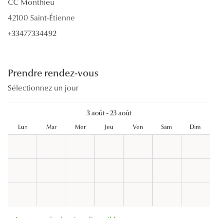
CC Monthieu
Lunettes
42100 Saint-Étienne
Lunettes d
+33477334492
Lunettes 
Lunettes f
Prendre rendez-vous
Lunettes d
Sélectionnez un jour
Lunettes 
3 août - 23 août
Formes
Lun
Mar
Mer
Jeu
Ven
Sam
Dim
Rondes
Rectangle
Hexagona
Carrées