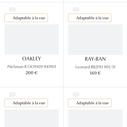
Lunettes 
Voir toute
Adaptable à la vue
Adaptable à la vue
Nos conse
Verres Tra
Comprend
OAKLEY
RAY-BAN
Comment c
Pitchman R OO9439 943901
Leonard RB2193 901/31
200 €
169 €
Quiz lunett
Voir tous 
Nos acce
Adaptable à la vue
Adaptable à la vue
Accessoire
Accessoire