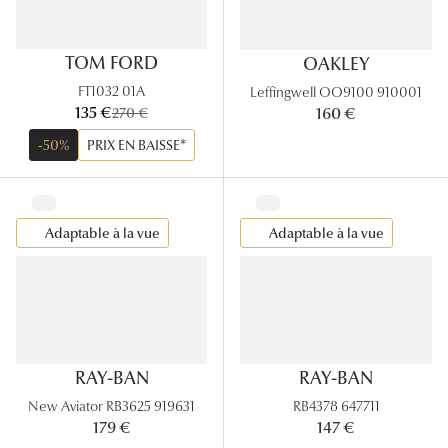
TOM FORD
OAKLEY
FT1032 01A
Leffingwell OO9100 910001
maintenant:
135 €
ancien prix:
160 €
270 €
-50%
PRIX EN BAISSE*
Adaptable à la vue
Adaptable à la vue
RAY-BAN
RAY-BAN
New Aviator RB3625 919631
RB4378 647711
179 €
147 €