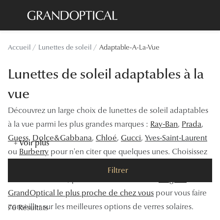
Passer
au
contenu
Lunettes de soleil
Toutes les
Accueil
Lunettes de soleil
Adaptable-A-La-Vue
principal
Sélection -20%
À LA UN
Lunettes de soleil adaptables à la
Sélection -30%
Offres : J
vue
Sélection -50%
Nos enga
Découvrez un large choix de lunettes de soleil adaptables
Lunettes de vue
Innovatio
à la vue parmi les plus grandes marques :
Ray-Ban
,
Prada
,
Sélection -20%
Guess
,
Dolce&Gabbana
,
Chloé
,
Gucci
,
Yves-Saint-Laurent
Examen de
+ Voir plus
ou
Burberry
pour n'en citer que quelques unes. Choisissez
Sélection -30%
Onesight :
votre paire favorite parmi notre sélection pour femme,
Filtrer
Sélection -50%
homme et enfant, puis rendez-vous dans le
magasin
Catégori
GrandOptical le plus proche de chez vous
pour vous faire
conseiller sur les meilleures options de verres solaires.
Lunettes 
76 Résultats