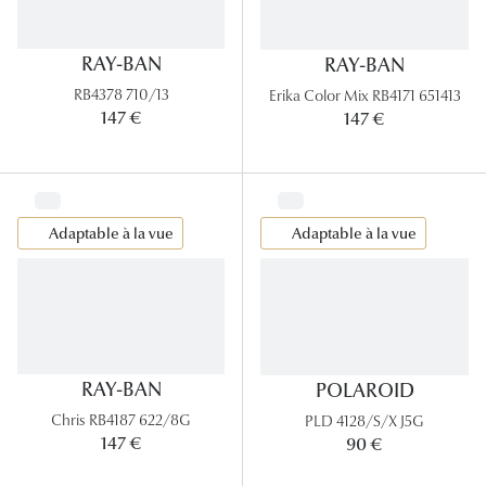
Tous nos a
RAY-BAN
RAY-BAN
RB4378 710/13
Erika Color Mix RB4171 651413
147 €
147 €
Adaptable à la vue
Adaptable à la vue
RAY-BAN
POLAROID
Chris RB4187 622/8G
PLD 4128/S/X J5G
147 €
90 €