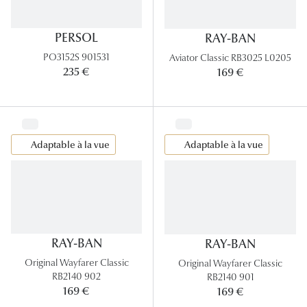
Panthos
PERSOL
RAY-BAN
Pilotes
PO3152S 901531
Aviator Classic RB3025 L0205
235 €
169 €
Marques
Lunettes 
Lunettes 
Adaptable à la vue
Adaptable à la vue
Lunettes 
Lunettes 
Lunettes d
Lunettes d
RAY-BAN
RAY-BAN
Original Wayfarer Classic
Original Wayfarer Classic
Lunettes 
RB2140 902
RB2140 901
169 €
169 €
Lunettes 