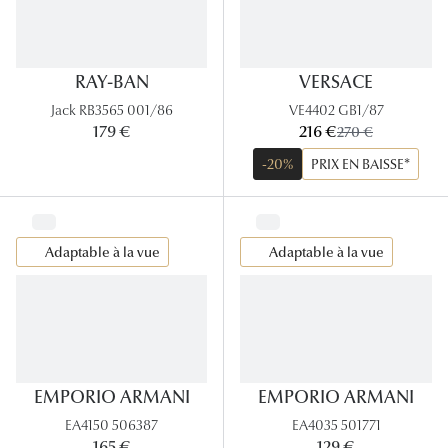
RAY-BAN
VERSACE
Jack RB3565 001/86
VE4402 GB1/87
maintenant:
179 €
216 €
ancien prix:
270 €
-20%
PRIX EN BAISSE*
Adaptable à la vue
Adaptable à la vue
EMPORIO ARMANI
EMPORIO ARMANI
EA4150 506387
EA4035 501771
165 €
129 €