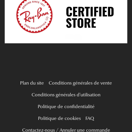
Tous nos a
Verres Progressifs
Mes Premières Lunettes
Live Grand Regard
Plan du site
Conditions générales de vente
Conditions générales d'utilisation
Politique de confidentialité
Politique de cookies
FAQ
Contactez-nous / Annuler une commande