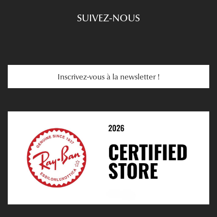
Choisir Ses Lunettes
SUIVEZ-NOUS
Carte Cadeau
Se Faire Rembourser
E-Carte Cadeau
Troubles De La Vue
Services Web
Entretenir Ses Lentilles
Inscrivez-vous à la newsletter !
E-Réservation
Prescription De Lentilles
Prendre Rendez-Vous En Ligne
Choisir Ses Lentilles
Médiation
Verres Unifocaux
Verres Progressifs
Mes Premières Lunettes
Live Grand Regard