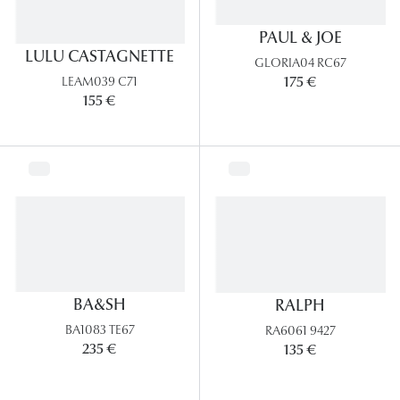
PAUL & JOE
LULU CASTAGNETTE
GLORIA04 RC67
175 €
LEAM039 C71
155 €
BA&SH
RALPH
BA1083 TE67
RA6061 9427
235 €
135 €