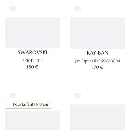
Lunettes
Lunettes d
Lunettes 
Lunettes f
Lunettes d
SWAROVSKI
RAY-BAN
SK1011 4014
Jim Optics RX3694V 3094
Lunettes 
180 €
170 €
Formes
Rondes
Rectangle
Pour Enfant 11-13 ans
Hexagona
Carrées