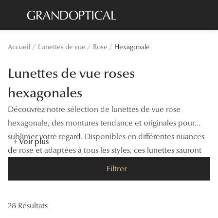
Passer
au
contenu
Lunettes de soleil
Toutes les
Accueil
Lunettes de vue
Rose
Hexagonale
principal
Sélection -20%
À LA UN
Lunettes de vue roses
Sélection -30%
Offres : J
hexagonales
Sélection -50%
Nos enga
Découvrez notre sélection de lunettes de vue rose
Lunettes de vue
Innovatio
hexagonale, des montures tendance et originales pour
Sélection -20%
sublimer votre regard. Disponibles en différentes nuances
Examen de
+ Voir plus
de rose et adaptées à tous les styles, ces lunettes sauront
Sélection -30%
Onesight :
vous séduire par leur design unique et leur confort.
Filtrer
Sélection -50%
Catégori
Lunettes 
28 Résultats