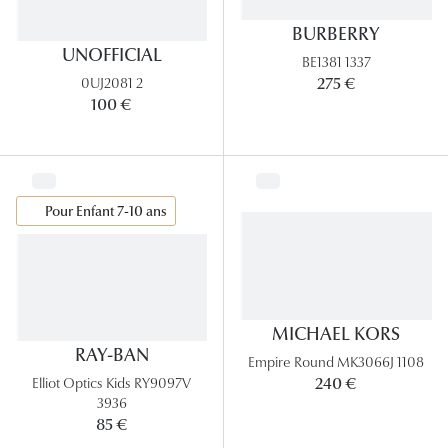
Panthos
BURBERRY
UNOFFICIAL
Pilotes
BE1381 1337
275 €
0UJ2081 2
100 €
Marques
Lunettes 
Lunettes 
Pour Enfant 7-10 ans
Lunettes 
Lunettes 
Lunettes d
MICHAEL KORS
Lunettes d
RAY-BAN
Empire Round MK3066J 1108
240 €
Elliot Optics Kids RY9097V
Lunettes 
3936
85 €
Lunettes 