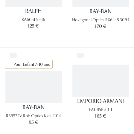
RALPH
RAY-BAN
Tous nos a
RA6051 9336
Hexagonal Optics RX6448 3094
125 €
170 €
Pour Enfant 7-10 ans
EMPORIO ARMANI
RAY-BAN
EA1185B 3011
165 €
RB9572V Rob Optics Kids 4104
95 €