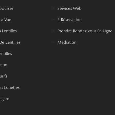
bourser
Services Web
La Vue
E-Réservation
 Lentilles
Prendre Rendez-Vous En Ligne
De Lentilles
Médiation
ntilles
caux
ssifs
s Lunettes
egard