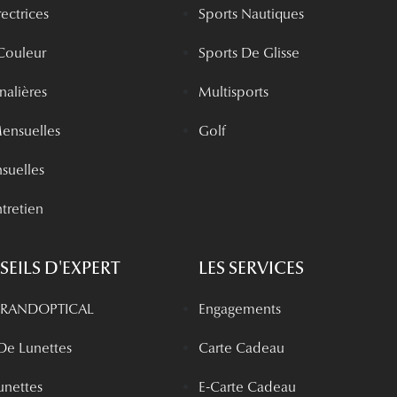
rectrices
Sports Nautiques
 Couleur
Sports De Glisse
rnalières
Multisports
Mensuelles
Golf
nsuelles
tretien
EILS D'EXPERT
LES SERVICES
 GRANDOPTICAL
Engagements
 De Lunettes
Carte Cadeau
unettes
E-Carte Cadeau