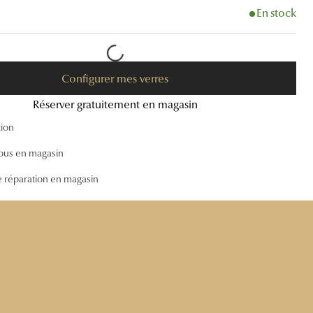
En stock
Accessoires audition
Tous nos accessoires
Configurer mes verres
Réserver gratuitement en magasin
tion
ous en magasin
e réparation en magasin