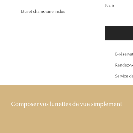
Lunettes de vue Gucci
Noir
Etui et chamoisine inclus
Lunettes de vue Chloé
Voir toutes les marques
E-réserva
Rendez-v
Service d
Composer vos lunettes de vue simplement